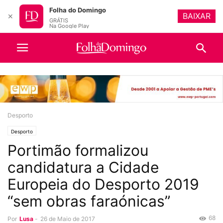
Folha do Domingo
BAIXAR
✕
GRÁTIS
Na Google Play
Desporto
Desporto
Portimão formalizou
candidatura a Cidade
Europeia do Desporto 2019
“sem obras faraónicas”
68
Por
Lusa
-
26 de Maio de 2017