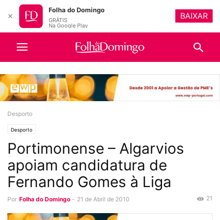
Folha do Domingo
BAIXAR
✕
GRÁTIS
Na Google Play
Desporto
Desporto
Portimonense – Algarvios
apoiam candidatura de
Fernando Gomes à Liga
21
Por
Folha do Domingo
-
21 de Abril de 2010