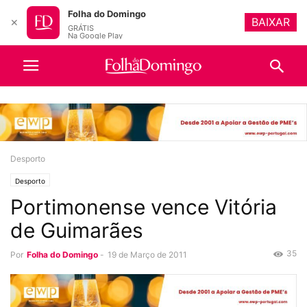
Folha do Domingo
BAIXAR
✕
GRÁTIS
Na Google Play
Desporto
Desporto
Portimonense vence Vitória
de Guimarães
35
Por
Folha do Domingo
-
19 de Março de 2011