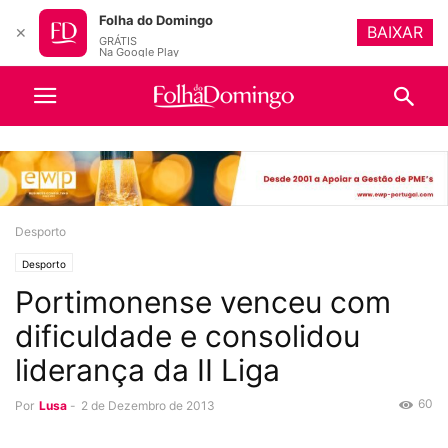
Folha do Domingo
BAIXAR
✕
GRÁTIS
Na Google Play
Desporto
Desporto
Portimonense venceu com
dificuldade e consolidou
liderança da II Liga
60
Por
Lusa
-
2 de Dezembro de 2013