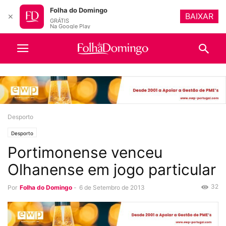
Folha do Domingo
BAIXAR
✕
GRÁTIS
Na Google Play
Desporto
Desporto
Portimonense venceu
Olhanense em jogo particular
32
Por
Folha do Domingo
-
6 de Setembro de 2013