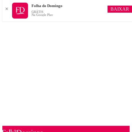
Folha do Domingo
BAIXAR
✕
GRÁTIS
Na Google Play