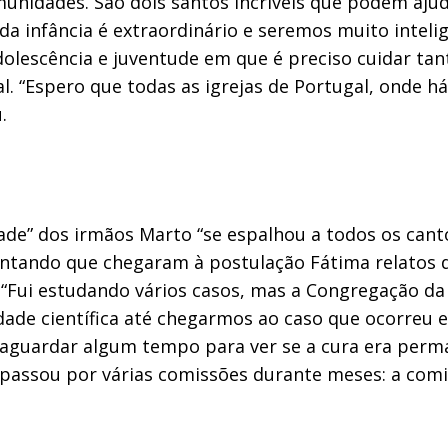
munidades. São dois santos incríveis que podem ajud
 da infância é extraordinário e seremos muito inte
dolescência e juventude em que é preciso cuidar tan
al. “Espero que todas as igrejas de Portugal, onde
.
e” dos irmãos Marto “se espalhou a todos os cantos 
ntando que chegaram à postulação Fátima relatos d
”. “Fui estudando vários casos, mas a Congregação d
lidade científica até chegarmos ao caso que ocorreu
 aguardar algum tempo para ver se a cura era perm
 passou por várias comissões durante meses: a comi