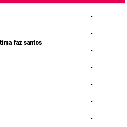
Início
Igreja
tima faz santos
Sociedade
Economia
Política
Educação
Cultura