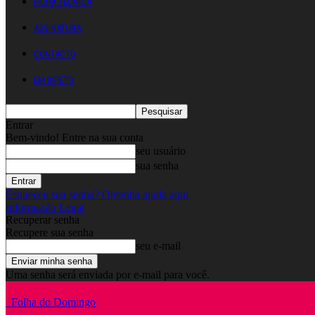
FICHA TÉCNICA
ASSINATURA
CONTACTO
EM DIRETO
Entrar
Bem-vindo! Entre na sua conta
seu usuário
sua senha
Esqueceu sua senha? Obtenha ajuda aqui
Informação Legal
Recuperar senha
Recupere sua senha
seu e-mail
Uma senha será enviada por e-mail para você.
Folha do Domingo