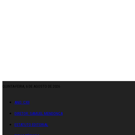
QUINTA-FEIRA, 6 DE AGOSTO DE 2026
ANO: CXII
DIRETOR: SAMUEL MENDONÇA
ESTATUTO EDITORIAL