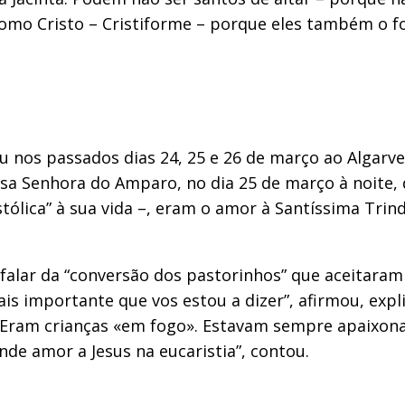
como Cristo – Cristiforme – porque eles também o 
ou nos passados dias 24, 25 e 26 de março ao Algarv
ssa Senhora do Amparo, no dia 25 de março à noite, 
lica” à sua vida –, eram o amor à Santíssima Trinda
 falar da “conversão dos pastorinhos” que aceitaram
is importante que vos estou a dizer”, afirmou, exp
. “Eram crianças «em fogo». Estavam sempre apaixon
de amor a Jesus na eucaristia”, contou.