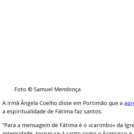
Foto © Samuel Mendonça
A irmã Ângela Coelho disse em Portimão que a
apr
a espiritualidade de Fátima faz santos.
“Para a mensagem de Fátima é o «carimbo» da Igreja
intensidade, tornar-se-á santo como o Francisco e