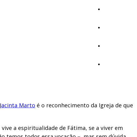
Ambiente
Desporto
Opinião
Vídeos
Jacinta Marto
é o reconhecimento da Igreja de que
vive a espiritualidade de Fátima, se a viver em
 não temos todos essa vocação –, mas sem dúvida