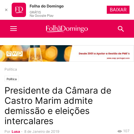
Folha do Domingo
BAIXAR
✕
GRÁTIS
Na Google Play
Política
Política
Presidente da Câmara de
Castro Marim admite
demissão e eleições
intercalares
107
Por
Lusa
-
8 de Janeiro de 2019