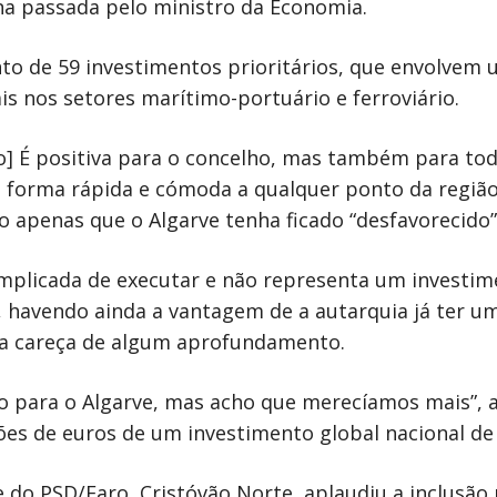
a passada pelo ministro da Economia.
 de 59 investimentos prioritários, que envolvem u
is nos setores marítimo-portuário e ferroviário.
o] É positiva para o concelho, mas também para tod
 forma rápida e cómoda a qualquer ponto da região
penas que o Algarve tenha ficado “desfavorecido” 
omplicada de executar e não representa um investi
o”, havendo ainda a vantagem de a autarquia já ter 
ra careça de algum aprofundamento.
to para o Algarve, mas acho que merecíamos mais”, 
ões de euros de um investimento global nacional de 
 do PSD/Faro, Cristóvão Norte, aplaudiu a inclusão n