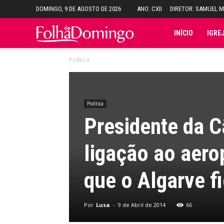
DOMINGO, 9 DE AGOSTO DE 2026
ANO: CXII
DIRETOR: SAMUEL 
Folha
INÍCIO
IGRE
Política
do
Domingo
Política
Presidente da C
ligação ao aero
que o Algarve f
Por
Lusa
-
9 de Abril de 2014
66