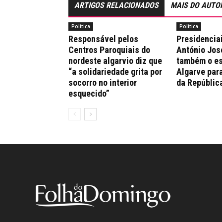
ARTIGOS RELACIONADOS
MAIS DO AUTO
Política
Política
Responsável pelos
Presidencia
Centros Paroquiais do
António Jos
nordeste algarvio diz que
também o es
“a solidariedade grita por
Algarve par
socorro no interior
da Repúblic
esquecido”