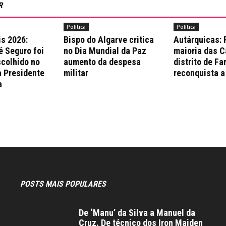
R
Política
Política
is 2026:
Bispo do Algarve critica
Autárquicas:
é Seguro foi
no Dia Mundial da Paz
maioria das 
colhido no
aumento da despesa
distrito de Fa
a Presidente
militar
reconquista a
a
POSTS MAIS POPULARES
De ‘Manu’ da Silva a Manuel da
Cruz. De técnico dos Iron Maiden