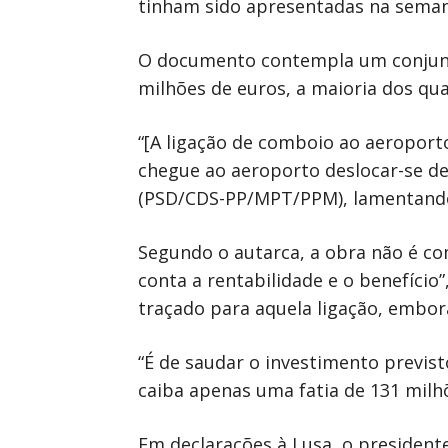
tinham sido apresentadas na seman
O documento contempla um conjunto
milhões de euros, a maioria dos qua
“[A ligação de comboio ao aeroport
chegue ao aeroporto deslocar-se de
(PSD/CDS-PP/MPT/PPM), lamentando a
Segundo o autarca, a obra não é c
conta a rentabilidade e o benefíci
traçado para aquela ligação, embo
“É de saudar o investimento previs
caiba apenas uma fatia de 131 milh
Em declarações à Lusa, o presidente