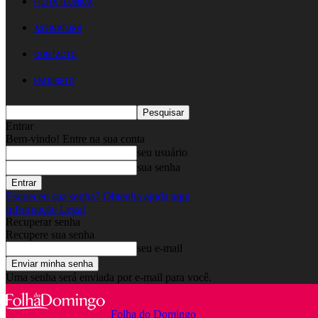
FICHA TÉCNICA
ASSINATURA
CONTACTO
EM DIRETO
Entrar
Bem-vindo! Entre na sua conta
seu usuário
sua senha
Esqueceu sua senha? Obtenha ajuda aqui
Informação Legal
Recuperar senha
Recupere sua senha
seu e-mail
Uma senha será enviada por e-mail para você.
Folha do Domingo