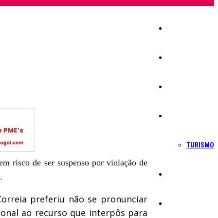
Início
Igreja
Sociedade
Economia
TURISMO
m risco de ser suspenso por violação de
Política
.
orreia preferiu não se pronunciar
Educação
ional ao recurso que interpôs para