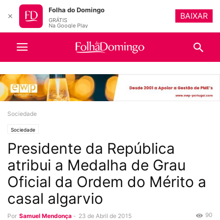
Folha do Domingo
BAIXAR
✕
GRÁTIS
Na Google Play
Sociedade
Sociedade
Presidente da República
atribui a Medalha de Grau
Oficial da Ordem do Mérito a
casal algarvio
90
Por
Samuel Mendonça
-
23 de Abril de 2015