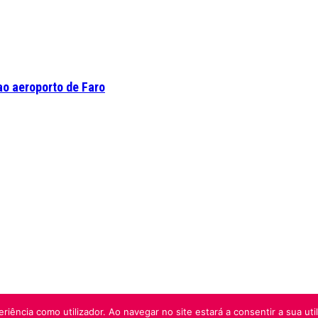
o aeroporto de Faro
riência como utilizador. Ao navegar no site estará a consentir a sua uti