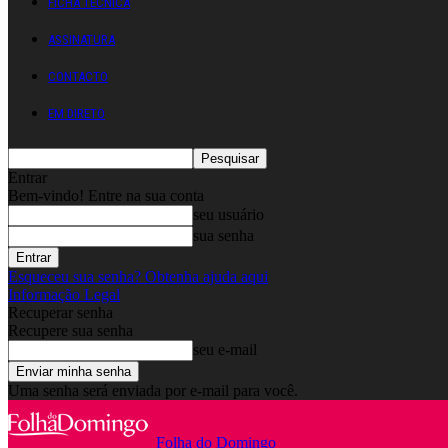
FICHA TÉCNICA
ASSINATURA
CONTACTO
EM DIRETO
Entrar
Bem-vindo! Entre na sua conta
seu usuário
sua senha
Esqueceu sua senha? Obtenha ajuda aqui
Informação Legal
Recuperar senha
Recupere sua senha
seu e-mail
Uma senha será enviada por e-mail para você.
Folha do Domingo