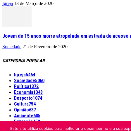
Igreja
13 de Março de 2020
Jovem de 15 anos morre atropelada em estrada de acesso a
Sociedade
21 de Fevereiro de 2020
CATEGORIA POPULAR
Igreja
5464
Sociedade
5060
Política
1372
Economia
1348
Desporto
1074
Cultura
754
Opinião
637
Ambiente
605
Educação
452
Este site utiliza cookies para melhorar o desempenho e a sua expe