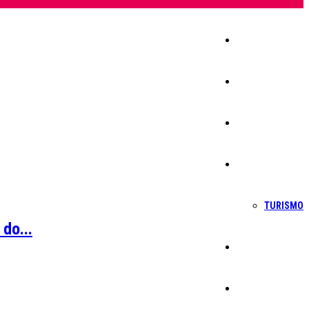
Início
Igreja
Sociedade
Economia
TURISMO
do...
Política
Educação