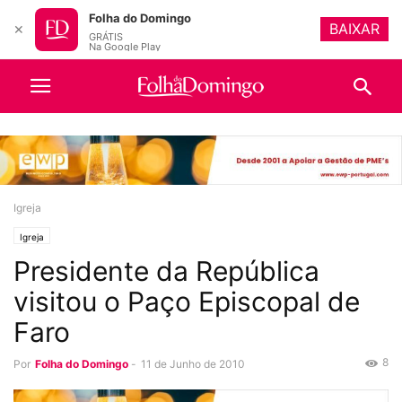
Folha do Domingo
BAIXAR
✕
GRÁTIS
Na Google Play
Igreja
Igreja
Presidente da República
visitou o Paço Episcopal de
Faro
8
Por
Folha do Domingo
-
11 de Junho de 2010