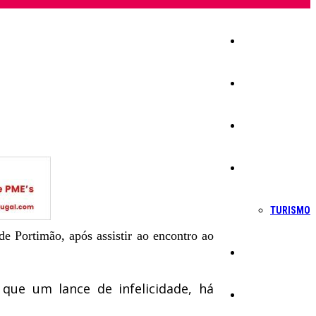
Início
Igreja
Sociedade
Economia
TURISMO
 Portimão, após assistir ao encontro ao
Política
ue um lance de infelicidade, há
Educação