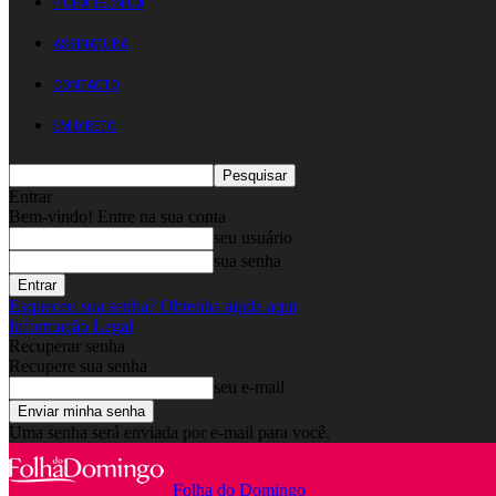
FICHA TÉCNICA
ASSINATURA
CONTACTO
EM DIRETO
Entrar
Bem-vindo! Entre na sua conta
seu usuário
sua senha
Esqueceu sua senha? Obtenha ajuda aqui
Informação Legal
Recuperar senha
Recupere sua senha
seu e-mail
Uma senha será enviada por e-mail para você.
Folha do Domingo