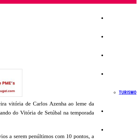
Início
Igreja
Sociedade
Economia
TURISMO
eira vitória de Carlos Azenha ao leme da
Política
mando do Vitória de Setúbal na temporada
Educação
rvios a serem penúltimos com 10 pontos, a