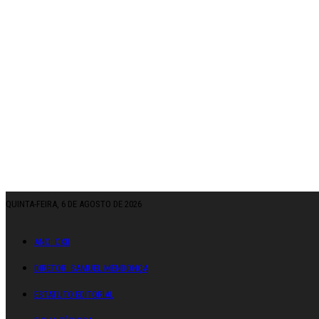
QUINTA-FEIRA, 6 DE AGOSTO DE 2026
ANO: CXII
DIRETOR: SAMUEL MENDONÇA
ESTATUTO EDITORIAL