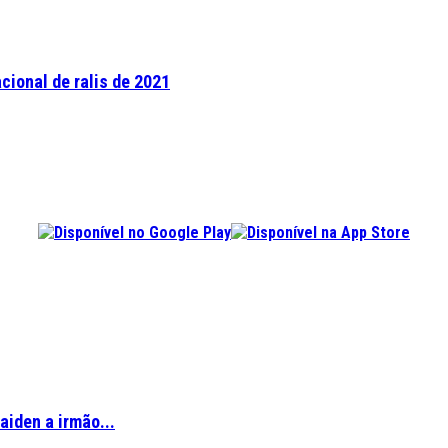
cional de ralis de 2021
aiden a irmão...