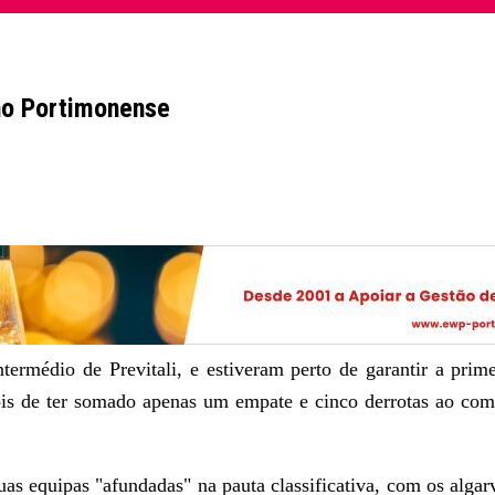
 no Portimonense
termédio de Previtali, e estiveram perto de garantir a prim
pois de ter somado apenas um empate e cinco derrotas ao co
uas equipas "afundadas" na pauta classificativa, com os alga