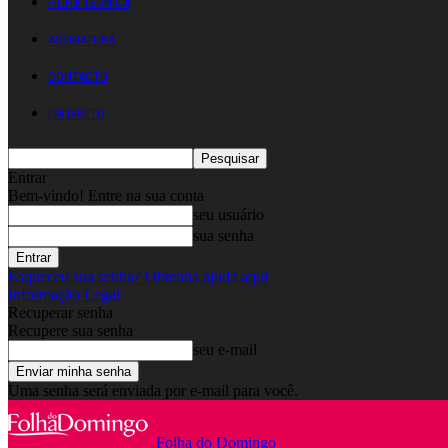
FICHA TÉCNICA
ASSINATURA
CONTACTO
EM DIRETO
Entrar
Bem-vindo! Entre na sua conta
seu usuário
sua senha
Esqueceu sua senha? Obtenha ajuda aqui
Informação Legal
Recuperar senha
Recupere sua senha
seu e-mail
Uma senha será enviada por e-mail para você.
Folha do Domingo