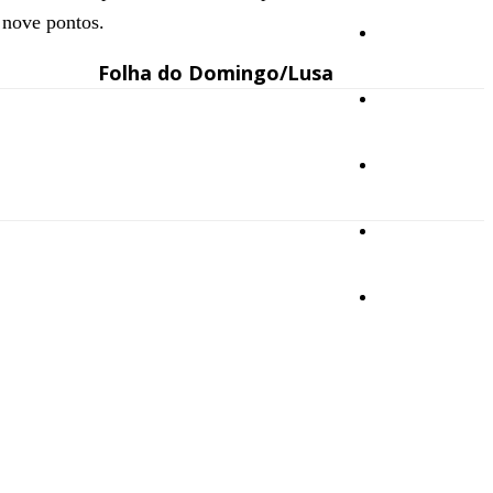
 nove pontos.
Cultura
Folha do Domingo/Lusa
Ambiente
Desporto
Opinião
Vídeos