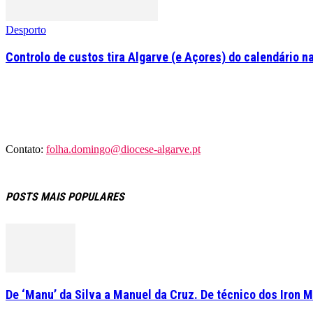
Desporto
Controlo de custos tira Algarve (e Açores) do calendário na
Contato:
folha.domingo@diocese-algarve.pt
POSTS MAIS POPULARES
De ‘Manu’ da Silva a Manuel da Cruz. De técnico dos Iron M