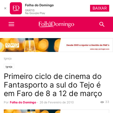
Folha do Domingo
BAIXAR
✕
GRÁTIS
Na Google Play
Igreja
Igreja
Primeiro ciclo de cinema do
Fantasporto a sul do Tejo é
em Faro de 8 a 12 de março
33
Por
Folha do Domingo
-
26 de Fevereiro de 2010