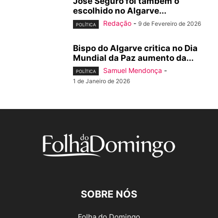
José Seguro foi também o
escolhido no Algarve...
Redação
-
9 de Fevereiro de 2026
POLÍTICA
Bispo do Algarve critica no Dia
Mundial da Paz aumento da...
Samuel Mendonça
-
POLÍTICA
1 de Janeiro de 2026
SOBRE NÓS
Folha do Domingo