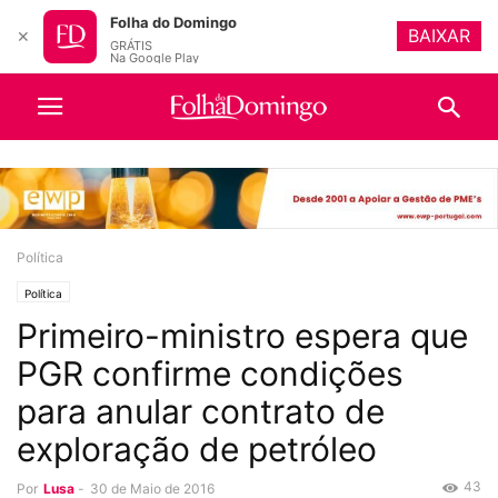
Folha do Domingo
BAIXAR
✕
GRÁTIS
Na Google Play
Política
Política
Primeiro-ministro espera que
PGR confirme condições
para anular contrato de
exploração de petróleo
43
Por
Lusa
-
30 de Maio de 2016