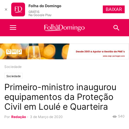
Folha do Domingo
BAIXAR
✕
GRÁTIS
Na Google Play
Sociedade
Sociedade
Primeiro-ministro inaugurou
equipamentos da Proteção
Civil em Loulé e Quarteira
540
Por
Redação
-
3 de Março de 2020