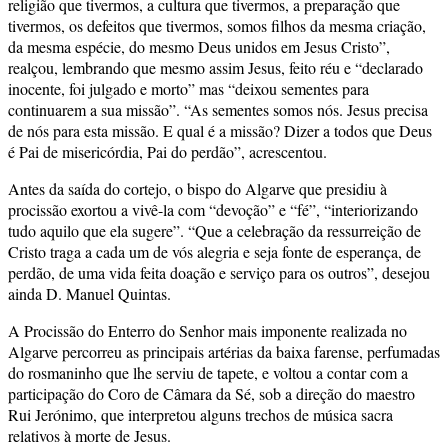
religião que tivermos, a cultura que tivermos, a preparação que
tivermos, os defeitos que tivermos, somos filhos da mesma criação,
da mesma espécie, do mesmo Deus unidos em Jesus Cristo”,
realçou, lembrando que mesmo assim Jesus, feito réu e “declarado
inocente, foi julgado e morto” mas “deixou sementes para
continuarem a sua missão”. “As sementes somos nós. Jesus precisa
de nós para esta missão. E qual é a missão? Dizer a todos que Deus
é Pai de misericórdia, Pai do perdão”, acrescentou.
Antes da saída do cortejo, o bispo do Algarve que presidiu à
procissão exortou a vivê-la com “devoção” e “fé”, “interiorizando
tudo aquilo que ela sugere”. “Que a celebração da ressurreição de
Cristo traga a cada um de vós alegria e seja fonte de esperança, de
perdão, de uma vida feita doação e serviço para os outros”, desejou
ainda D. Manuel Quintas.
A Procissão do Enterro do Senhor mais imponente realizada no
Algarve percorreu as principais artérias da baixa farense, perfumadas
do rosmaninho que lhe serviu de tapete, e voltou a contar com a
participação do Coro de Câmara da Sé, sob a direção do maestro
Rui Jerónimo, que interpretou alguns trechos de música sacra
relativos à morte de Jesus.