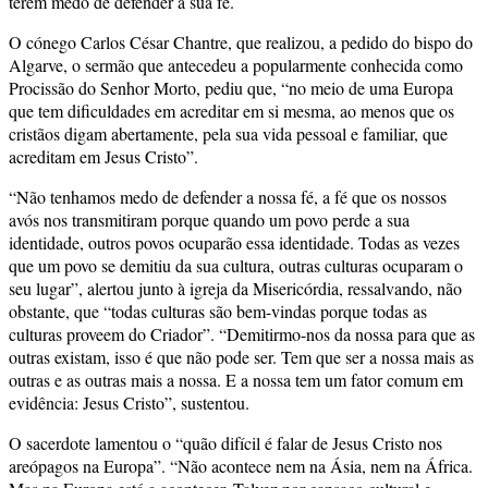
terem medo de defender a sua fé.
O cónego Carlos César Chantre, que realizou, a pedido do bispo do
Algarve, o sermão que antecedeu a popularmente conhecida como
Procissão do Senhor Morto, pediu que, “no meio de uma Europa
que tem dificuldades em acreditar em si mesma, ao menos que os
cristãos digam abertamente, pela sua vida pessoal e familiar, que
acreditam em Jesus Cristo”.
“Não tenhamos medo de defender a nossa fé, a fé que os nossos
avós nos transmitiram porque quando um povo perde a sua
identidade, outros povos ocuparão essa identidade. Todas as vezes
que um povo se demitiu da sua cultura, outras culturas ocuparam o
seu lugar”, alertou junto à igreja da Misericórdia, ressalvando, não
obstante, que “todas culturas são bem-vindas porque todas as
culturas proveem do Criador”. “Demitirmo-nos da nossa para que as
outras existam, isso é que não pode ser. Tem que ser a nossa mais as
outras e as outras mais a nossa. E a nossa tem um fator comum em
evidência: Jesus Cristo”, sustentou.
O sacerdote lamentou o “quão difícil é falar de Jesus Cristo nos
areópagos na Europa”. “Não acontece nem na Ásia, nem na África.