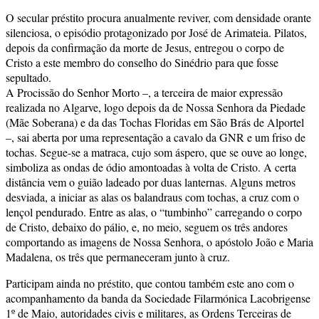
O secular préstito procura anualmente reviver, com densidade orante
silenciosa, o episódio protagonizado por José de Arimateia. Pilatos,
depois da confirmação da morte de Jesus, entregou o corpo de
Cristo a este membro do conselho do Sinédrio para que fosse
sepultado.
A Procissão do Senhor Morto –, a terceira de maior expressão
realizada no Algarve, logo depois da de Nossa Senhora da Piedade
(Mãe Soberana) e da das Tochas Floridas em São Brás de Alportel
–, sai aberta por uma representação a cavalo da GNR e um friso de
tochas. Segue-se a matraca, cujo som áspero, que se ouve ao longe,
simboliza as ondas de ódio amontoadas à volta de Cristo. A certa
distância vem o guião ladeado por duas lanternas. Alguns metros
desviada, a iniciar as alas os balandraus com tochas, a cruz com o
lençol pendurado. Entre as alas, o “tumbinho” carregando o corpo
de Cristo, debaixo do pálio, e, no meio, seguem os três andores
comportando as imagens de Nossa Senhora, o apóstolo João e Maria
Madalena, os três que permaneceram junto à cruz.
Participam ainda no préstito, que contou também este ano com o
acompanhamento da banda da Sociedade Filarmónica Lacobrigense
1º de Maio, autoridades civis e militares, as Ordens Terceiras de