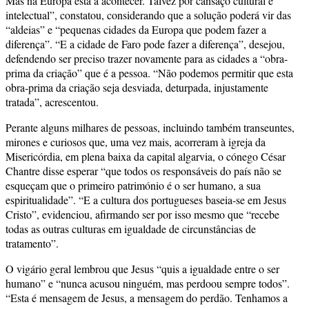
Mas na Europa está a acontecer. Talvez por cansaço cultural e
intelectual”, constatou, considerando que a solução poderá vir das
“aldeias” e “pequenas cidades da Europa que podem fazer a
diferença”. “E a cidade de Faro pode fazer a diferença”, desejou,
defendendo ser preciso trazer novamente para as cidades a “obra-
prima da criação” que é a pessoa. “Não podemos permitir que esta
obra-prima da criação seja desviada, deturpada, injustamente
tratada”, acrescentou.
Perante alguns milhares de pessoas, incluindo também transeuntes,
mirones e curiosos que, uma vez mais, acorreram à igreja da
Misericórdia, em plena baixa da capital algarvia, o cónego César
Chantre disse esperar “que todos os responsáveis do país não se
esqueçam que o primeiro património é o ser humano, a sua
espiritualidade”. “E a cultura dos portugueses baseia-se em Jesus
Cristo”, evidenciou, afirmando ser por isso mesmo que “recebe
todas as outras culturas em igualdade de circunstâncias de
tratamento”.
O vigário geral lembrou que Jesus “quis a igualdade entre o ser
humano” e “nunca acusou ninguém, mas perdoou sempre todos”.
“Esta é mensagem de Jesus, a mensagem do perdão. Tenhamos a