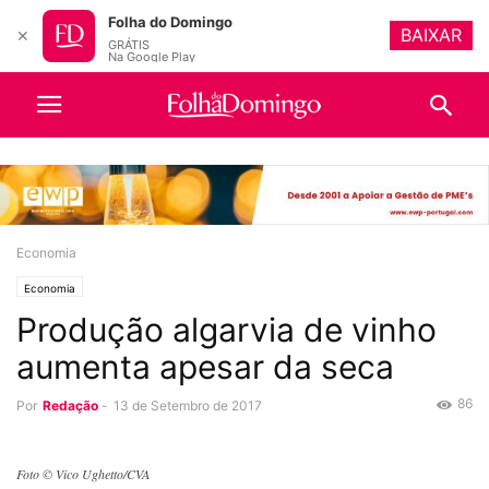
Folha do Domingo
BAIXAR
✕
GRÁTIS
Na Google Play
Economia
Economia
Produção algarvia de vinho
aumenta apesar da seca
86
Por
Redação
-
13 de Setembro de 2017
Foto © Vico Ughetto/CVA