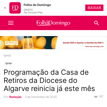
Folha do Domingo
BAIXAR
✕
GRÁTIS
Na Google Play
Igreja
Igreja
Programação da Casa de
Retiros da Diocese do
Algarve reinicia já este mês
167
Por
Redação
-
5 de Dezembro de 2025