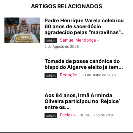
ARTIGOS RELACIONADOS
Padre Henrique Varela celebrou
60 anos de sacerdócio
agradecido pelas “maravilhas”...
Samuel Mendonça
-
IGREJA
2 de Agosto de 2026
Tomada de posse canónica do
bispo do Algarve eleito já tem...
Redação
-
30 de Julho de 2026
IGREJA
Aos 84 anos, irmã Arminda
Oliveira participou no ‘Rejoice’
entre os...
Ecclesia
-
30 de Julho de 2026
IGREJA