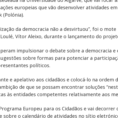
sedeada na Universidade do Algarve, que vai focar a
ações europeias que vão desenvolver atividades em
k (Polónia).
ização da democracia não a desvirtuou”, foi o mote 
oulé, Vítor Aleixo, durante o lançamento do projet
speram impulsionar o debate sobre a democracia e
 sugestões sobre formas para potenciar a participaç
resentantes políticos.
nte e apelativo aos cidadãos e colocá-lo na ordem d
 ambição de que se possam encontrar soluções “nest
tas às entidades competentes relativamente aos me
 Programa Europeu para os Cidadãos e vai decorrer 
 sobre o calendário de atividades no sítio eletróni