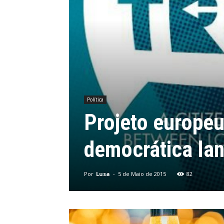
Política
Projeto europeu
democrática la
Por
Lusa
-
5 de Maio de 2015
82