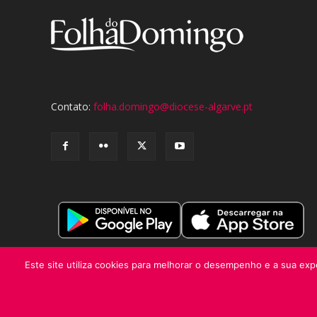
Contato:
folha.domingo@diocese-algarve.pt
Este site utiliza cookies para melhorar o desempenho e a sua expe
© Folha do Domingo 2026, todos os direitos reservados.