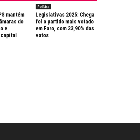
Política
 PS mantém
Legislativas 2025: Chega
Câmaras do
foi o partido mais votado
ro e
em Faro, com 33,90% dos
 capital
votos