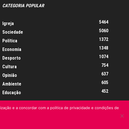
CATEGORIA POPULAR
5464
Igreja
5060
Sociedade
1372
Política
1348
Economia
1074
Desporto
754
Cultura
637
Opinião
605
Ambiente
452
Educação
lização e a concordar com a politica de privacidade e condições de
Informação Legal
Made by algarIT.pt