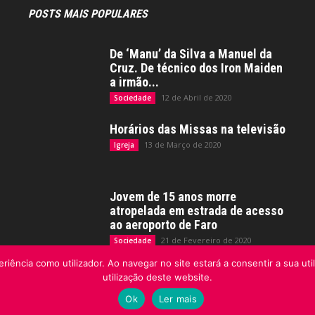
POSTS MAIS POPULARES
De ‘Manu’ da Silva a Manuel da
Cruz. De técnico dos Iron Maiden
a irmão...
12 de Abril de 2020
Sociedade
Horários das Missas na televisão
13 de Março de 2020
Igreja
Jovem de 15 anos morre
atropelada em estrada de acesso
ao aeroporto de Faro
21 de Fevereiro de 2020
Sociedade
riência como utilizador. Ao navegar no site estará a consentir a sua uti
utilização deste website.
Ok
Ler mais