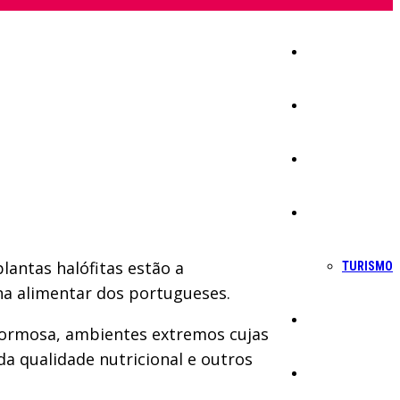
Início
Igreja
Sociedade
Economia
lantas halófitas estão a
TURISMO
ina alimentar dos portugueses.
Política
 Formosa, ambientes extremos cujas
 qualidade nutricional e outros
Educação