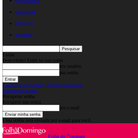
FICHA TÉCNICA
ASSINATURA
CONTACTO
EM DIRETO
Entrar
Bem-vindo! Entre na sua conta
seu usuário
sua senha
Esqueceu sua senha? Obtenha ajuda aqui
Informação Legal
Recuperar senha
Recupere sua senha
seu e-mail
Uma senha será enviada por e-mail para você.
Folha do Domingo