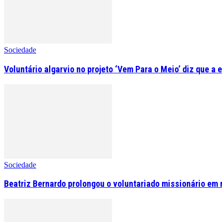
Sociedade
Voluntário algarvio no projeto ‘Vem Para o Meio’ diz que a 
Sociedade
Beatriz Bernardo prolongou o voluntariado missionário em 