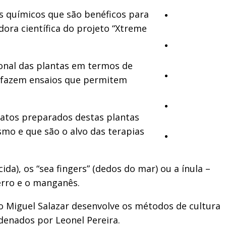
 químicos que são benéficos para
Cultura
ora científica do projeto “Xtreme
Ambiente
ional das plantas em termos de
Desporto
 e fazem ensaios que permitem
Opinião
tratos preparados destas plantas
smo e que são o alvo das terapias
Vídeos
ida), os “sea fingers” (dedos do mar) ou a ínula –
erro e o manganês.
o Miguel Salazar desenvolve os métodos de cultura
denados por Leonel Pereira.