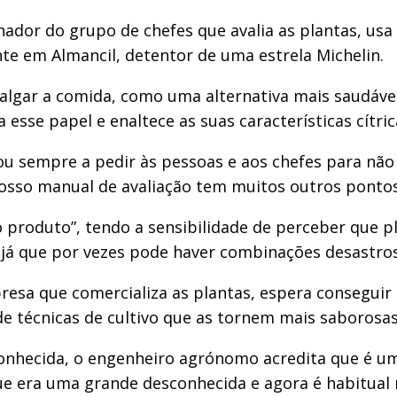
nador do grupo de chefes que avalia as plantas, usa 
e em Almancil, detentor de uma estrela Michelin.
lgar a comida, como uma alternativa mais saudável 
 esse papel e enaltece as suas características cítri
ou sempre a pedir às pessoas e aos chefes para nã
sso manual de avaliação tem muitos outros pontos”
a o produto”, tendo a sensibilidade de perceber que 
já que por vezes pode haver combinações desastros
presa que comercializa as plantas, espera consegui
e técnicas de cultivo que as tornem mais saborosas
 conhecida, o engenheiro agrónomo acredita que é u
ue era uma grande desconhecida e agora é habitual 