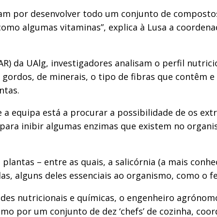
bam por desenvolver todo um conjunto de compostos
omo algumas vitaminas”, explica à Lusa a coordenad
R) da UAlg, investigadores analisam o perfil nutric
s gordos, de minerais, o tipo de fibras que contêm
ntas.
e a equipa está a procurar a possibilidade de os ex
e para inibir algumas enzimas que existem no organi
plantas – entre as quais, a salicórnia (a mais conhec
, alguns deles essenciais ao organismo, como o f
des nutricionais e químicas, o engenheiro agrónom
mo por um conjunto de dez ‘chefs’ de cozinha, coor