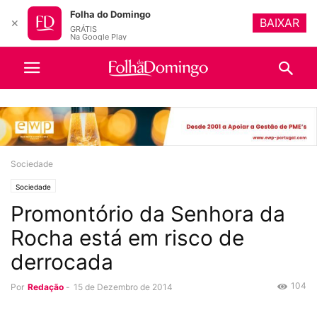
Folha do Domingo
BAIXAR
✕
GRÁTIS
Na Google Play
Sociedade
Sociedade
Promontório da Senhora da
Rocha está em risco de
derrocada
104
Por
Redação
-
15 de Dezembro de 2014