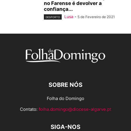
no Farense é devolver a
confiança...
Lusa
-
5 de Fevereiro de 2021
DESPORTO
SOBRE NÓS
Folha do Domingo
Contato:
folha.domingo@diocese-algarve.pt
SIGA-NOS