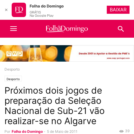
Folha do Domingo
BAIXAR
✕
GRÁTIS
Na Google Play
Desporto
Desporto
Próximos dois jogos de
preparação da Seleção
Nacional de Sub-21 vão
realizar-se no Algarve
39
Por
Folha do Domingo
-
5 de Maio de 2011