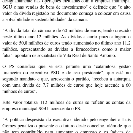
designadamente nas operações efetuadas com a empresa municipal
SGU e nas vendas de bens de investimento" e defende que "o alto
valor da dívida registado no documento começa a colocar em causa
a solvabilidade e sustentabilidade" da câmara.
"A dívida total da câmara é de 60 milhões de euros, tendo crescido
neste último ano 12 milhões. As dívidas a curto prazo atingem o
valor de 50,8 milhões de euros tendo aumentado no último ano 11,2
milhões, apresentando as dívidas a fornecedores como a maior
fatia", apontam os socialistas de Vila Real de Santo António.
O PS considera que se está perante uma "calamitosa gestão
financeira do executivo PSD e do seu presidente", que está no
segundo mandato e que, acrescenta o partido, "recebeu a autarquia
com uma dívida de 7,7 milhões de euros que hoje ascende a 60
milhões de euros".
Este valor totaliza 112 milhões de euros se refletir as contas da
empresa municipal SGU, acrescenta o PS.
"A política despesista do executivo liderado pelo engenheiro Luís
Gomes penaliza o presente e o futuro deste concelho, além de que
não tem contribuído para aumentar o emprego e os índices de