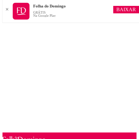
Folha do Domingo
BAIXAR
✕
GRÁTIS
Na Google Play