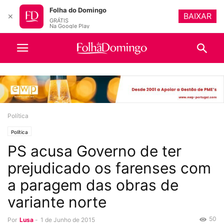
Folha do Domingo
BAIXAR
✕
GRÁTIS
Na Google Play
Política
Política
PS acusa Governo de ter
prejudicado os farenses com
a paragem das obras de
variante norte
50
Por
Lusa
-
1 de Junho de 2015