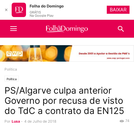
Folha do Domingo
BAIXAR
✕
GRÁTIS
Na Google Play
Política
Política
PS/Algarve culpa anterior
Governo por recusa de visto
do TdC a contrato da EN125
74
Por
Lusa
-
4 de Julho de 2018