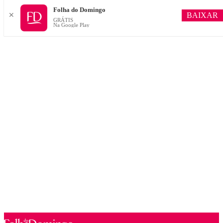
Folha do Domingo
BAIXAR
✕
GRÁTIS
Na Google Play