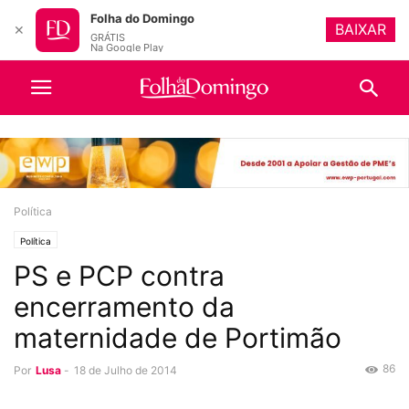
Folha do Domingo
BAIXAR
✕
GRÁTIS
Na Google Play
Política
Política
PS e PCP contra
encerramento da
maternidade de Portimão
86
Por
Lusa
-
18 de Julho de 2014