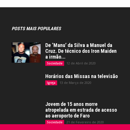
POSTS MAIS POPULARES
De ‘Manu’ da Silva a Manuel da
Cruz. De técnico dos Iron Maiden
a irmão...
12 de Abril de 2020
Sociedade
Horários das Missas na televisão
13 de Março de 2020
Igreja
Jovem de 15 anos morre
atropelada em estrada de acesso
ao aeroporto de Faro
21 de Fevereiro de 2020
Sociedade