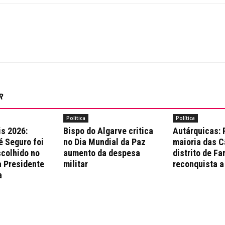
R
Política
Política
is 2026:
Bispo do Algarve critica
Autárquicas:
é Seguro foi
no Dia Mundial da Paz
maioria das 
colhido no
aumento da despesa
distrito de Fa
a Presidente
militar
reconquista a
a