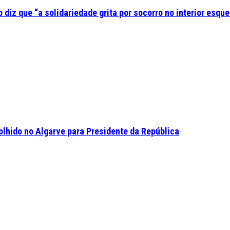
diz que “a solidariedade grita por socorro no interior esque
olhido no Algarve para Presidente da República