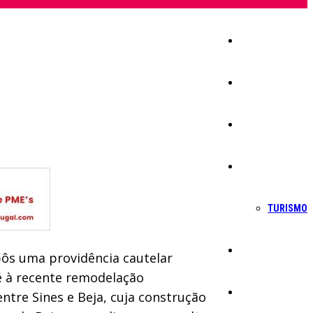
Início
Igreja
Sociedade
Economia
TURISMO
Política
pôs uma providência cautelar
té à recente remodelação
Educação
ntre Sines e Beja, cuja construção