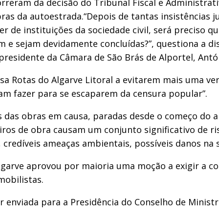
rreram da decisão do Tribunal Fiscal e Administrat
bras da autoestrada.
“Depois de tantas insistências 
r de instituições da sociedade civil, será preciso 
em e sejam devidamente concluídas?”, questiona a di
presidente da Câmara de São Brás de Alportel, Antó
esa Rotas do Algarve Litoral a evitarem mais uma ve
sam fazer para se escaparem da censura popular”.
s das obras em causa, paradas desde o começo do a
ros de obra causam um conjunto significativo de ris
 credíveis ameaças ambientais, possíveis danos na sa
Algarve aprovou por maioria uma moção a exigir a co
obilistas.
er enviada para a Presidência do Conselho de Minist