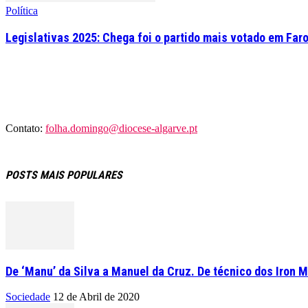
Política
Legislativas 2025: Chega foi o partido mais votado em Far
Contato:
folha.domingo@diocese-algarve.pt
POSTS MAIS POPULARES
De ‘Manu’ da Silva a Manuel da Cruz. De técnico dos Iron M
Sociedade
12 de Abril de 2020