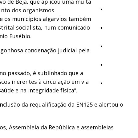
ivo de Beja, que aplicou uma multa
junto dos organismos
Cultura
que os municípios algarvios também
strital socialista, num comunicado
Ambiente
nio Eusébio.
Desporto
rgonhosa condenação judicial pela
Opinião
no passado, é sublinhado que a
cos inerentes à circulação em via
Vídeos
úde e na integridade física”.
nclusão da requalificação da EN125 e alertou o
ros, Assembleia da República e assembleias