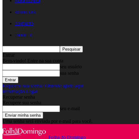
FICHA TÉCNICA
ASSINATURA
CONTACTO
EM DIRETO
Entrar
Bem-vindo! Entre na sua conta
seu usuário
sua senha
Esqueceu sua senha? Obtenha ajuda aqui
Informação Legal
Recuperar senha
Recupere sua senha
seu e-mail
Uma senha será enviada por e-mail para você.
Folha do Domingo