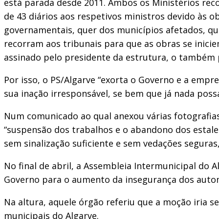
está parada desde 2011. Ambos os Ministérios reco
de 43 diários aos respetivos ministros devido às o
governamentais, quer dos municípios afetados, que
recorram aos tribunais para que as obras se inici
assinado pelo presidente da estrutura, o também 
Por isso, o PS/Algarve “exorta o Governo e a empr
sua inação irresponsável, se bem que já nada pos
Num comunicado ao qual anexou várias fotografia
“suspensão dos trabalhos e o abandono dos estalei
sem sinalização suficiente e sem vedações seguras,
No final de abril, a Assembleia Intermunicipal do 
Governo para o aumento da insegurança dos autom
Na altura, aquele órgão referiu que a moção iria s
municipais do Algarve.