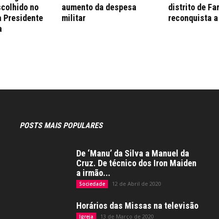
colhido no
aumento da despesa
distrito de Fa
a Presidente
militar
reconquista a
a
POSTS MAIS POPULARES
De ‘Manu’ da Silva a Manuel da
Cruz. De técnico dos Iron Maiden
a irmão...
12 de Abril de 2020
Sociedade
Horários das Missas na televisão
13 de Março de 2020
Igreja