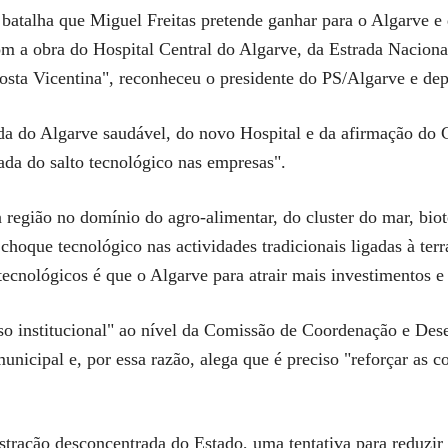
 batalha que Miguel Freitas pretende ganhar para o Algarve e 
m a obra do Hospital Central do Algarve, da Estrada Naciona
osta Vicentina", reconheceu o presidente do PS/Algarve e de
a do Algarve saudável, do novo Hospital e da afirmação do 
ada do salto tecnológico nas empresas".
 região no domínio do agro-alimentar, do cluster do mar, biot
hoque tecnológico nas actividades tradicionais ligadas à terr
ecnológicos é que o Algarve para atrair mais investimentos e 
eso institucional" ao nível da Comissão de Coordenação e D
icipal e, por essa razão, alega que é preciso "reforçar as co
tração desconcentrada do Estado, uma tentativa para reduzir