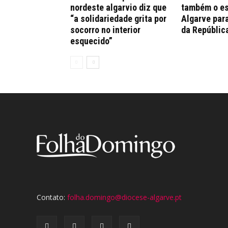
nordeste algarvio diz que
também o es
“a solidariedade grita por
Algarve par
socorro no interior
da Repúblic
esquecido”
Contato:
folha.domingo@diocese-algarve.pt