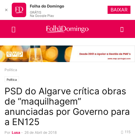
Folha do Domingo
BAIXAR
✕
GRÁTIS
Na Google Play
Política
Política
PSD do Algarve crítica obras
de “maquilhagem”
anunciadas por Governo para
a EN125
115
Por
Lusa
-
26 de Abril de 2018