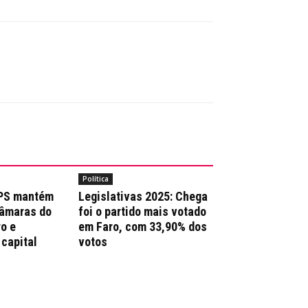
Política
 PS mantém
Legislativas 2025: Chega
Câmaras do
foi o partido mais votado
ro e
em Faro, com 33,90% dos
 capital
votos