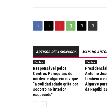
ARTIGOS RELACIONADOS
MAIS DO AUTO
Política
Política
Responsável pelos
Presidencia
Centros Paroquiais do
António Jos
nordeste algarvio diz que
também o es
“a solidariedade grita por
Algarve par
socorro no interior
da Repúblic
esquecido”