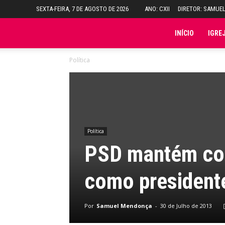
SEXTA-FEIRA, 7 DE AGOSTO DE 2026
ANO: CXII
DIRETOR: SAMUE
Folha
INÍCIO
IGRE
Política
do
Domingo
Política
PSD mantém con
como president
Por
Samuel Mendonça
-
30 de Julho de 2013