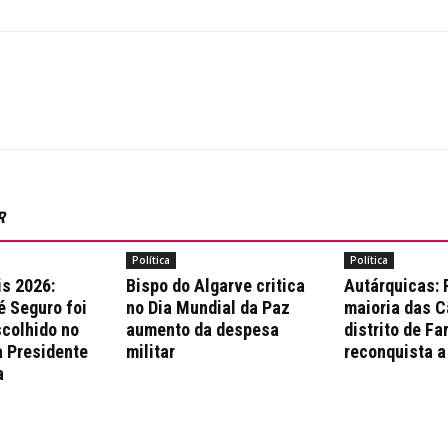
R
Política
Política
is 2026:
Bispo do Algarve critica
Autárquicas:
é Seguro foi
no Dia Mundial da Paz
maioria das 
colhido no
aumento da despesa
distrito de Fa
a Presidente
militar
reconquista a
a