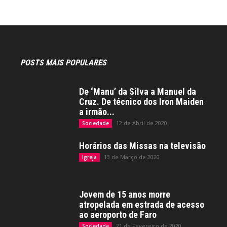
POSTS MAIS POPULARES
De ‘Manu’ da Silva a Manuel da
Cruz. De técnico dos Iron Maiden
a irmão...
12 de Abril de 2020
Sociedade
Horários das Missas na televisão
13 de Março de 2020
Igreja
Jovem de 15 anos morre
atropelada em estrada de acesso
ao aeroporto de Faro
21 de Fevereiro de 2020
Sociedade