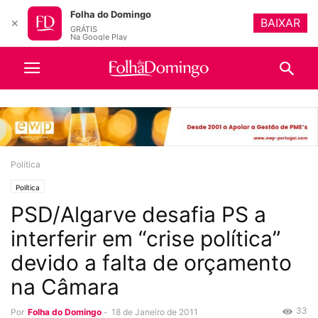
Folha do Domingo
BAIXAR
✕
GRÁTIS
Na Google Play
Política
Política
PSD/Algarve desafia PS a
interferir em “crise política”
devido a falta de orçamento
na Câmara
33
Por
Folha do Domingo
-
18 de Janeiro de 2011