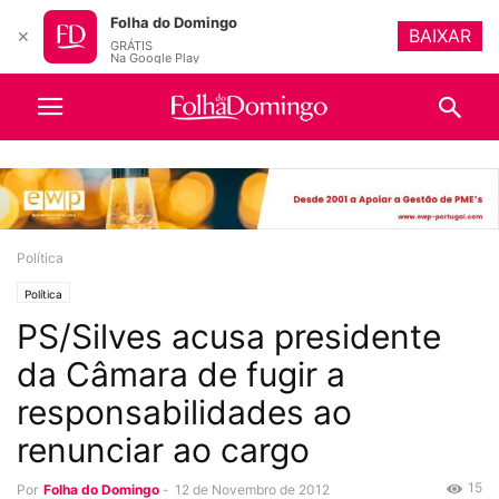
Folha do Domingo
BAIXAR
✕
GRÁTIS
Na Google Play
Política
Política
PS/Silves acusa presidente
da Câmara de fugir a
responsabilidades ao
renunciar ao cargo
15
Por
Folha do Domingo
-
12 de Novembro de 2012