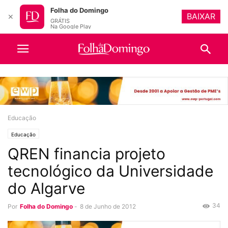
Folha do Domingo
BAIXAR
✕
GRÁTIS
Na Google Play
Educação
Educação
QREN financia projeto
tecnológico da Universidade
do Algarve
34
Por
Folha do Domingo
-
8 de Junho de 2012