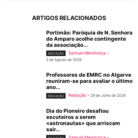
ARTIGOS RELACIONADOS
Portimão: Paróquia de N. Senhora
do Amparo acolhe contingente
da associação...
Samuel Mendonça
-
EDUCAÇÃO
5 de Agosto de 2026
Professores de EMRC no Algarve
reuniram-se para avaliar o último
ano...
Redação
-
29 de Julho de 2026
EDUCAÇÃO
Dia do Pioneiro desafiou
escuteiros a serem
«astronautas» que arriscam
sair...
Samuel Mendonça
-
EDUCAÇÃO