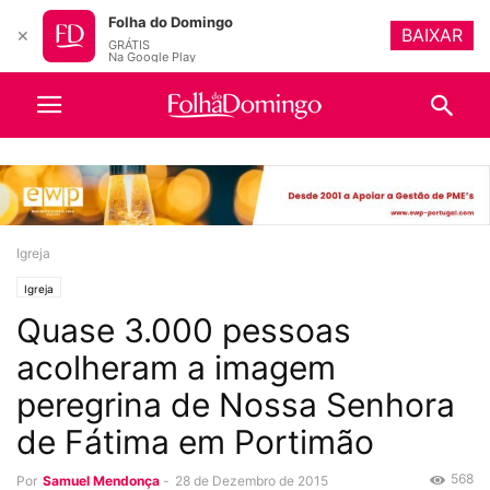
Folha do Domingo
BAIXAR
✕
GRÁTIS
Na Google Play
Igreja
Igreja
Quase 3.000 pessoas
acolheram a imagem
peregrina de Nossa Senhora
de Fátima em Portimão
568
Por
Samuel Mendonça
-
28 de Dezembro de 2015