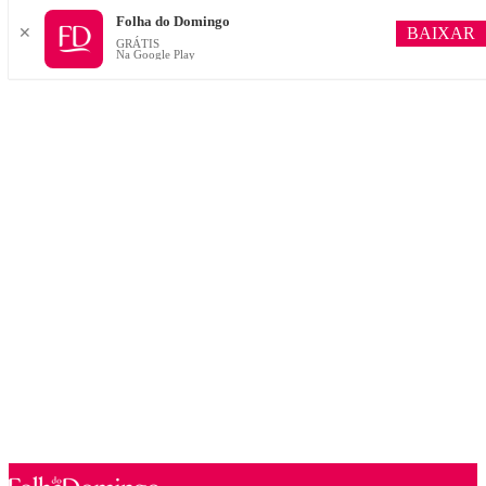
Folha do Domingo
BAIXAR
✕
GRÁTIS
Na Google Play