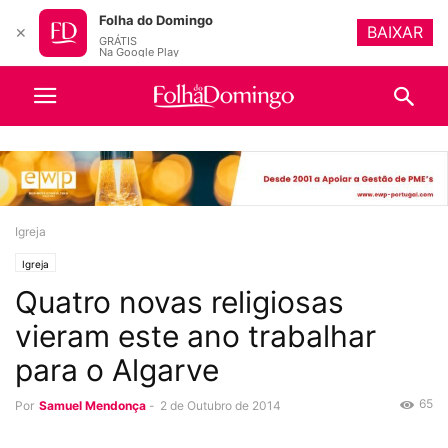
Folha do Domingo
BAIXAR
✕
GRÁTIS
Na Google Play
Igreja
Igreja
Quatro novas religiosas
vieram este ano trabalhar
para o Algarve
65
Por
Samuel Mendonça
-
2 de Outubro de 2014