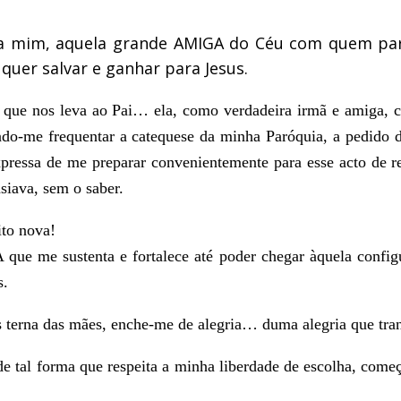
ra mim, aquela grande AMIGA do Céu com quem par
quer salvar e ganhar para Jesus.
 que nos leva ao Pai… ela, como verdadeira irmã e amiga,
endo-me frequentar a catequese da minha Paróquia, a pedido 
essa de me preparar convenientemente para esse acto de re
iava, sem o saber.
to nova!
me sustenta e fortalece até poder chegar àquela configura
s.
terna das mães, enche-me de alegria… duma alegria que tran
 tal forma que respeita a minha liberdade de escolha, come