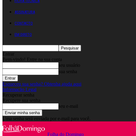
FICHA TÉCNICA
ASSINATURA
CONTACTO
EM DIRETO
Entrar
Bem-vindo! Entre na sua conta
seu usuário
sua senha
Esqueceu sua senha? Obtenha ajuda aqui
Informação Legal
Recuperar senha
Recupere sua senha
seu e-mail
Uma senha será enviada por e-mail para você.
Folha do Domingo