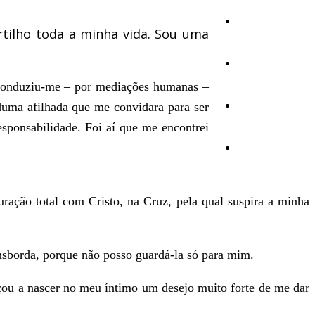
Ambiente
tilho toda a minha vida. Sou uma
Desporto
 conduziu-me – por mediações humanas –
duma afilhada que me convidara para ser
Opinião
sponsabilidade. Foi aí que me encontrei
Vídeos
ção total com Cristo, na Cruz, pela qual suspira a minha
sborda, porque não posso guardá-la só para mim.
çou a nascer no meu íntimo um desejo muito forte de me dar