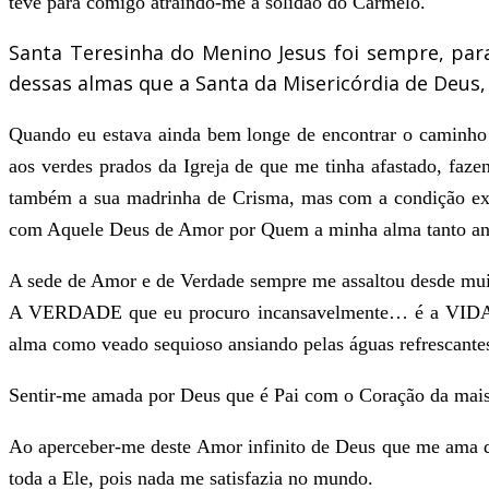
teve para comigo atraindo-me à solidão do Carmelo.
Santa Teresinha do Menino Jesus foi sempre, pa
dessas almas que a Santa da Misericórdia de Deus, 
Quando eu estava ainda bem longe de encontrar o caminho
aos verdes prados da Igreja de que me tinha afastado, faz
também a sua madrinha de Crisma, mas com a condição expr
com Aquele Deus de Amor por Quem a minha alma tanto ans
A sede de Amor e de Verdade sempre me assaltou desde mui
A VERDADE que eu procuro incansavelmente… é a VIDA que 
alma como veado sequioso ansiando pelas águas refrescante
Sentir-me amada por Deus que é Pai com o Coração da mais 
Ao aperceber-me deste Amor infinito de Deus que me ama de
toda a Ele, pois nada me satisfazia no mundo.