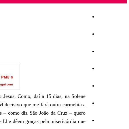
Início
Igreja
Sociedade
Economia
Política
o Jesus. Como, daí a 15 dias, na Solene
Educação
M decisivo que me fará outra carmelita a
 – como diz São João da Cruz – quero
Cultura
e Lhe dêem graças pela misericórdia que