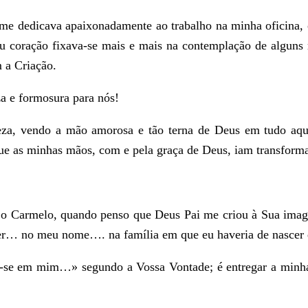
me dedicava apaixonadamente ao trabalho na minha oficina, ou
u coração fixava-se mais e mais na contemplação de alguns 
 a Criação.
a e formosura para nós!
reza, vendo a mão amorosa e tão terna de Deus em tudo aq
que as minhas mãos, com e pela graça de Deus, iam transfor
 é o Carmelo, quando penso que Deus Pai me criou à Sua image
er… no meu nome…. na família em que eu haveria de nascer e
se em mim…» segundo a Vossa Vontade; é entregar a minha 