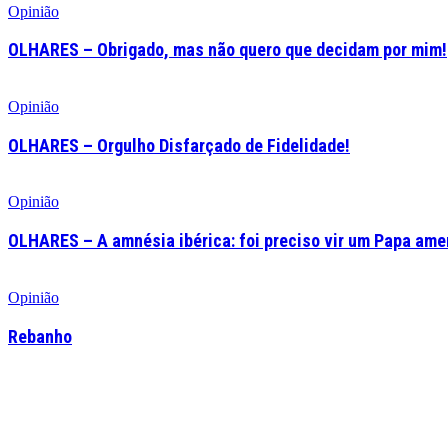
Opinião
OLHARES – Obrigado, mas não quero que decidam por mim!
Opinião
OLHARES – Orgulho Disfarçado de Fidelidade!
Opinião
OLHARES – A amnésia ibérica: foi preciso vir um Papa am
Opinião
Rebanho