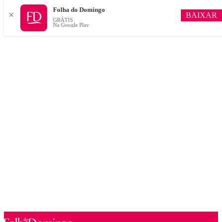
Folha do Domingo
BAIXAR
✕
GRÁTIS
Na Google Play