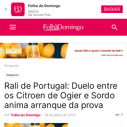
Folha do Domingo
BAIXAR
✕
GRÁTIS
Na Google Play
Desporto
Desporto
Rali de Portugal: Duelo entre
os Citroen de Ogier e Sordo
anima arranque da prova
8
Por
Folha do Domingo
-
28 de Maio de 2010