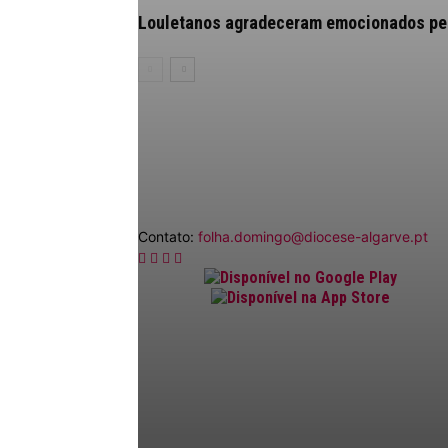
Louletanos agradeceram emocionados pelo
Contato:
folha.domingo@diocese-algarve.pt