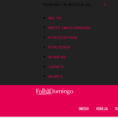
SEXTA-FEIRA, 7 DE AGOSTO DE 2026
ANO: CXII
DIRETOR: SAMUEL MENDONÇA
ESTATUTO EDITORIAL
FICHA TÉCNICA
ASSINATURA
CONTACTO
EM DIRETO
Folha do Domingo
INÍCIO
IGREJA
S