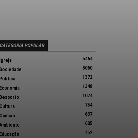
CATEGORIA POPULAR
5464
Igreja
5060
Sociedade
1372
Política
1348
Economia
1074
Desporto
754
Cultura
637
Opinião
605
Ambiente
452
Educação