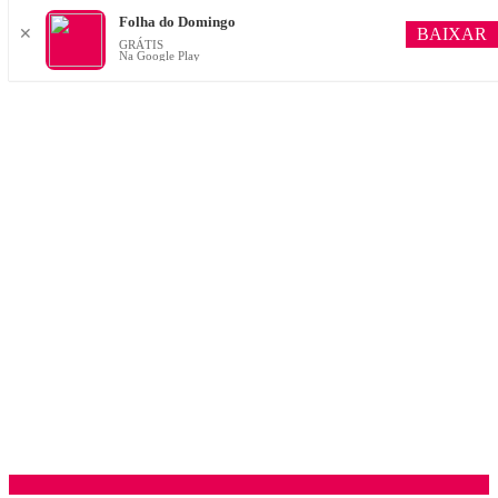
Folha do Domingo
BAIXAR
✕
GRÁTIS
Na Google Play