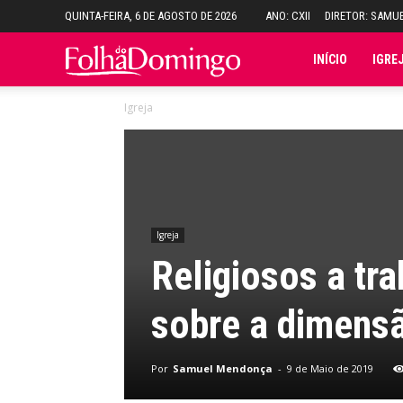
QUINTA-FEIRA, 6 DE AGOSTO DE 2026
ANO: CXII
DIRETOR: SAMU
Folha
INÍCIO
IGRE
Igreja
do
Domingo
Igreja
Religiosos a tra
sobre a dimensã
Por
Samuel Mendonça
-
9 de Maio de 2019