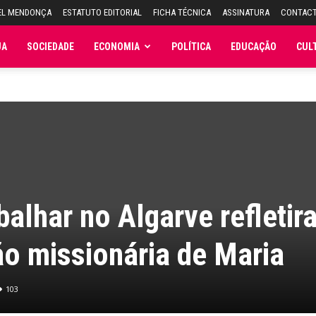
EL MENDONÇA
ESTATUTO EDITORIAL
FICHA TÉCNICA
ASSINATURA
CONTAC
JA
SOCIEDADE
ECONOMIA
POLÍTICA
EDUCAÇÃO
CUL
balhar no Algarve refletir
o missionária de Maria
103