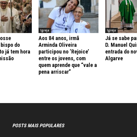
Igreja
Igreja
posse
Aos 84 anos, irmã
Já se sabe pa
 bispo do
Arminda Oliveira
D. Manuel Qui
to já tem hora
participou no ‘Rejoice’
entrada do no
missão
entre os jovens, com
Algarve
quem aprende que “vale a
pena arriscar”
POSTS MAIS POPULARES