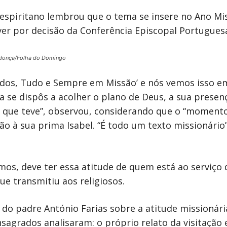
 espiritano lembrou que o tema se insere no Ano Mi
viver por decisão da Conferência Episcopal Portugues
donça/Folha do Domingo
odos, Tudo e Sempre em Missão’ e nós vemos isso em
se dispôs a acolher o plano de Deus, a sua presenç
 que teve”, observou, considerando que o “momento
ção à sua prima Isabel. “É todo um texto missionário
rmos, deve ter essa atitude de quem está ao serviço
ue transmitiu aos religiosos.
ão do padre António Farias sobre a atitude mission
nsagrados analisaram: o próprio relato da visitaçã