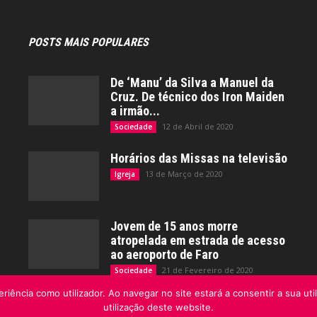
POSTS MAIS POPULARES
De ‘Manu’ da Silva a Manuel da
Cruz. De técnico dos Iron Maiden
a irmão...
12 de Abril de 2020
Sociedade
Horários das Missas na televisão
13 de Março de 2020
Igreja
Jovem de 15 anos morre
atropelada em estrada de acesso
ao aeroporto de Faro
21 de Fevereiro de 2020
Sociedade
riência como utilizador. Ao navegar no site estará a consentir a sua uti
utilização deste website.