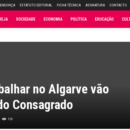
MENDONÇA
ESTATUTO EDITORIAL
FICHA TÉCNICA
ASSINATURA
CONTACTO
REJA
SOCIEDADE
ECONOMIA
POLÍTICA
EDUCAÇÃO
CUL
abalhar no Algarve vão
 do Consagrado
159