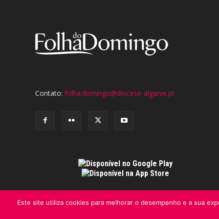
Contato:
folha.domingo@diocese-algarve.pt
Este site utiliza cookies para melhorar o desempenho e a sua expe