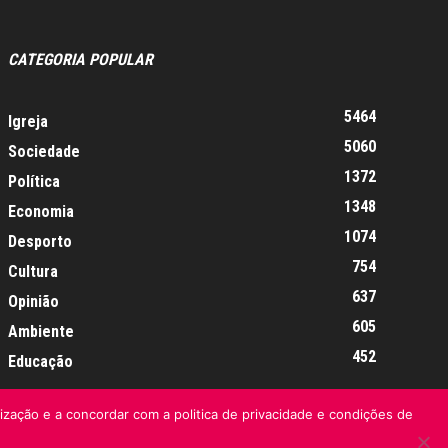
CATEGORIA POPULAR
5464
Igreja
5060
Sociedade
1372
Política
1348
Economia
1074
Desporto
754
Cultura
637
Opinião
605
Ambiente
452
Educação
lização e a concordar com a politica de privacidade e condições de