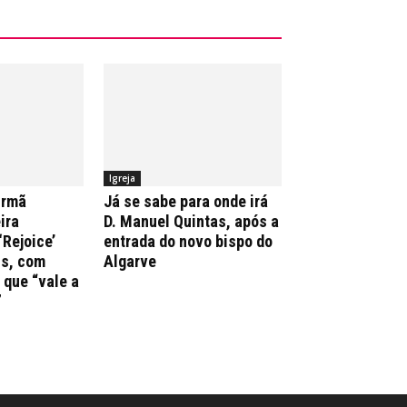
Igreja
irmã
Já se sabe para onde irá
ira
D. Manuel Quintas, após a
‘Rejoice’
entrada do novo bispo do
ns, com
Algarve
que “vale a
”