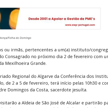
donça/Folha do Domingo
 ou irmãs, pertencentes a um(a) instituto/congrega
 do Consagrado no próximo dia 2 de fevereiro com u
 da Mexilhoeira Grande.
ariado Regional do Algarve da Conferência dos Institu
de 2 a 5 de fevereiro, terá início pelas 10h30 e c
dre Domingos da Costa, sacerdote jesuíta.
sitarão a Aldeia de São José de Alcalar e partirão p