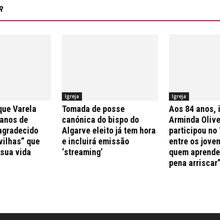
R
Igreja
Igreja
que Varela
Tomada de posse
Aos 84 anos, 
 anos de
canónica do bispo do
Arminda Olive
agradecido
Algarve eleito já tem hora
participou no 
vilhas” que
e incluirá emissão
entre os jove
 sua vida
‘streaming’
quem aprende 
pena arriscar