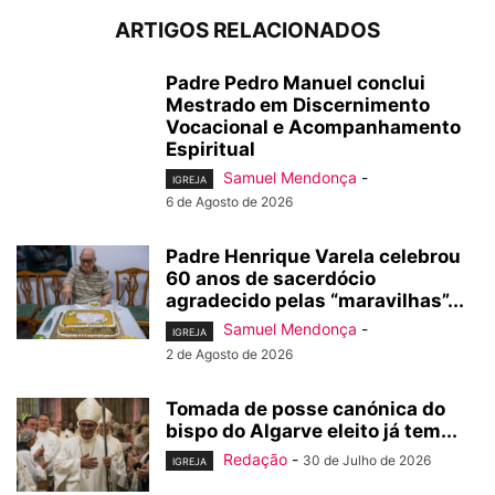
ARTIGOS RELACIONADOS
Padre Pedro Manuel conclui
Mestrado em Discernimento
Vocacional e Acompanhamento
Espiritual
Samuel Mendonça
-
IGREJA
6 de Agosto de 2026
Padre Henrique Varela celebrou
60 anos de sacerdócio
agradecido pelas “maravilhas”...
Samuel Mendonça
-
IGREJA
2 de Agosto de 2026
Tomada de posse canónica do
bispo do Algarve eleito já tem...
Redação
-
30 de Julho de 2026
IGREJA