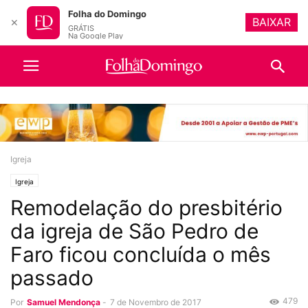
Folha do Domingo
BAIXAR
✕
GRÁTIS
Na Google Play
Igreja
Igreja
Remodelação do presbitério
da igreja de São Pedro de
Faro ficou concluída o mês
passado
479
Por
Samuel Mendonça
-
7 de Novembro de 2017