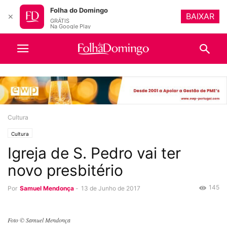
Folha do Domingo
BAIXAR
✕
GRÁTIS
Na Google Play
Cultura
Cultura
Igreja de S. Pedro vai ter
novo presbitério
145
Por
Samuel Mendonça
-
13 de Junho de 2017
Foto © Samuel Mendonça